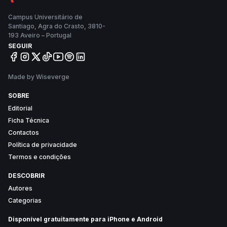
centenas de milhares de pessoas e que uma
eleição pouco participada pode ser “condicionada”.
Campus Universitário de
Santiago, Agra do Crasto, 3810-
193 Aveiro – Portugal
SEGUIR
Made by Wiseverge
SOBRE
Editorial
Ficha Técnica
Contactos
Política de privacidade
Termos e condições
DESCOBRIR
Autores
Categorias
Disponível gratuitamente para iPhone e Android