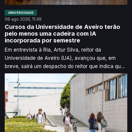
UNIVERSIDADE
08 ago 2026, 11:49
Cursos da Universidade de Aveiro terão
pelo menos uma cadeira com IA
incorporada por semestre
Em entrevista à Ria, Artur Silva, reitor da
Universidade de Aveiro (UA), avançou que, em
breve, sairá um despacho do reitor que indica que,
pelo menos, “20%” das unidades curriculares de
cada curso devem passar a ter Inteligência
Artificial incorporada a partir do próximo ano letivo.
Segundo explica o responsável, o objetivo é que
não haja “nenhum estudante [que] passe pela UA
que não saiba utilizar bem e fazer bem algo usando
esta ferramenta”.