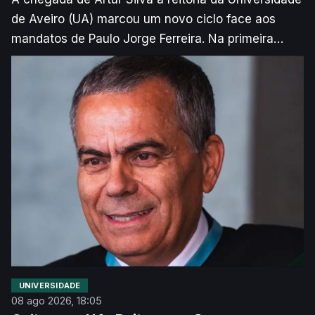
de Aveiro (UA) marcou um novo ciclo face aos
mandatos de Paulo Jorge Ferreira. Na primeira
grande entrevista de mandato concedida à Ria,
Artur Silva explica a linha de raciocínio que
conduziu às alterações na equipa reitoral, nos
cargos de diretor-delegado dos Serviços de Ação
Social (SAS) e de administrador da Universidade e
nos serviços da UA.
UNIVERSIDADE
08 ago 2026, 18:05