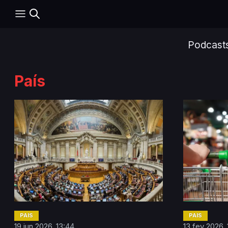
Podcast
País
PAÍS
PAÍS
19 jun 2026, 13:44
13 fev 2026,