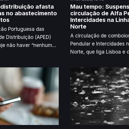
 distribuição afasta
Mau tempo: Suspen
s no abastecimento
circulação de Alfa P
tos
Intercidades na Linh
Norte
ção Portuguesa das
A circulação de comboios
e Distribuição (APED)
Pendular e Intercidades 
oje não haver “nenhum
Norte, que liga Lisboa e o
imento” no
encontra-se hoje suspen
nto de bens, apesar dos
registando-se também
o mau tempo na produção
perturbações nas linhas 
portes, e rejeitou
Baixa, Beira Alta, Cascai
imediatos de preços
Oeste e Urbanos de Coim
ituação.