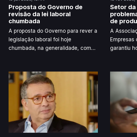
Proposta do Governo de
Setor da
revisão da lei laboral
problema
chumbada
de produ
A proposta do Governo para rever a
A Associa
legislação laboral foi hoje
Empresas d
chumbada, na generalidade, com
garantiu h
os votos contra do Chega e da
constrang
esquerda parlamentar, após o
abastecime
partido de André Ventura não ter
efeitos d
alcançado um acordo com o PSD.
e nos trans
aumentos 
devido à s