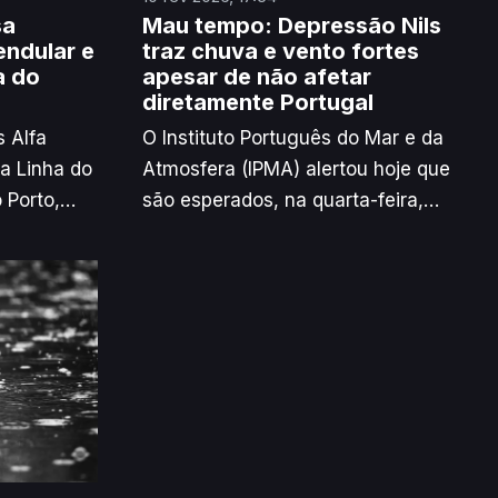
sa
Mau tempo: Depressão Nils
endular e
traz chuva e vento fortes
a do
apesar de não afetar
diretamente Portugal
 Alfa
O Instituto Português do Mar e da
na Linha do
Atmosfera (IPMA) alertou hoje que
 Porto,
são esperados, na quarta-feira,
sa,
chuva e vento por vezes fortes
devido à depressão Nils, que não
da Beira
irá afetar diretamente Portugal
s, Douro,
continental.
bra.