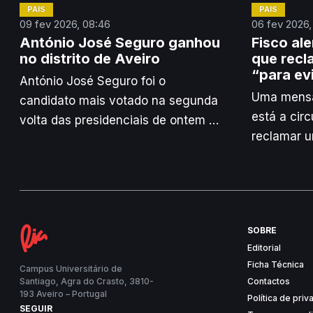
PAÍS
PAÍS
09 fev 2026, 08:46
06 fev 2026,
António José Seguro ganhou
Fisco al
no distrito de Aveiro
que rec
“para ev
António José Seguro foi o
Uma mensa
candidato mais votado na segunda
está a cir
volta das presidenciais de ontem no
reclamar 
distrito de Aveiro com 67,50% dos
de imposto
votos, segundo os dados do
falsa, adve
Ministério da Administração Interna.
Tributária 
SOBRE
Editorial
Ficha Técnica
Campus Universitário de
Santiago, Agra do Crasto, 3810-
Contactos
193 Aveiro – Portugal
Política de pri
SEGUIR