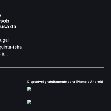
e
 sob
ausa da
tugal
quinta-feira
 à
zes forte,
devido à
Leonardo,
Disponível gratuitamente para iPhone e Android