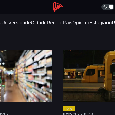
s
Universidade
Cidade
Região
País
Opinião
Estagiário
R
PAÍS
 15:07
11 fev 2026, 16:49