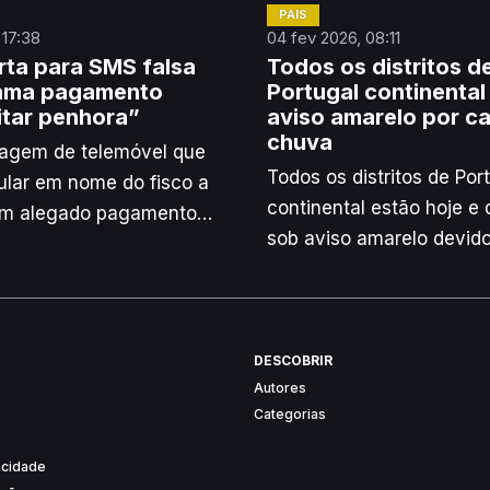
PAÍS
 17:38
04 fev 2026, 08:11
erta para SMS falsa
Todos os distritos d
lama pagamento
Portugal continental
itar penhora”
aviso amarelo por c
chuva
gem de telemóvel que
Todos os distritos de Por
cular em nome do fisco a
continental estão hoje e 
um alegado pagamento
sob aviso amarelo devido
s “para evitar penhora” é
previsão de chuva por ve
rtiu hoje a Autoridade
passando a aguaceiros, 
e Aduaneira (AT).
passagem da depressão 
segundo o IPMA.
DESCOBRIR
Autores
Categorias
vacidade