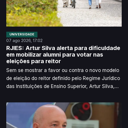
UNIVERSIDADE
07 ago 2026, 17:02
RJIES: Artur Silva alerta para dificuldade
em mobilizar alumni para votar nas
eleições para reitor
Sem se mostrar a favor ou contra o novo modelo
de eleição do reitor definido pelo Regime Jurídico
das Instituições de Ensino Superior, Artur Silva,
novo reitor da Universidade de Aveiro (UA),
manifestou alguma preocupação face à
implementação do voto dos antigos alunos. O
responsável assinala que pode ser difícil
recensear centenas de milhares de pessoas e