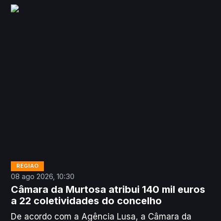
Unidade Local de Saúde da Região de Aveiro de
“incompetência total e/ou uma absoluta falta de
vontade”.
REGIÃO
08 ago 2026, 10:30
Câmara da Murtosa atribui 140 mil euros
a 22 coletividades do concelho
De acordo com a Agência Lusa, a Câmara da