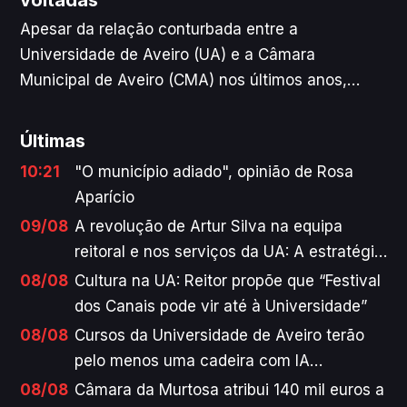
voltadas”
Apesar da relação conturbada entre a
Universidade de Aveiro (UA) e a Câmara
Municipal de Aveiro (CMA) nos últimos anos,
Artur Silva, novo reitor da instituição, acredita
que as instituições “não podem estar de costas
Últimas
viradas numa cidade em que […] a Universidade é
10:21
"O município adiado", opinião de Rosa
um quarto da cidade”. Entre os projetos de futuro
Aparício
que estão a ser discutidos, o reitor refere que já
09/08
A revolução de Artur Silva na equipa
tem havido diálogo sobre a recuperação da pista
reitoral e nos serviços da UA: A estratégia
de atletismo da Universidade, mas falta ainda
do novo reitor
08/08
Cultura na UA: Reitor propõe que “Festival
encontrar financiamento.
dos Canais pode vir até à Universidade”
08/08
Cursos da Universidade de Aveiro terão
pelo menos uma cadeira com IA
incorporada por semestre
08/08
Câmara da Murtosa atribui 140 mil euros a