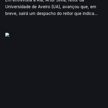
Em entrevista à Ria, Artur Silva, reitor da
Universidade de Aveiro (UA), avançou que, em
breve, sairá um despacho do reitor que indica
que, pelo menos, “20%” das unidades
curriculares de cada curso devem passar a ter
Inteligência Artificial incorporada a partir do
próximo ano letivo. Segundo explica o
responsável, o objetivo é que não haja “nenhum
estudante [que] passe pela UA que não saiba
utilizar bem e fazer bem algo usando esta
ferramenta”.