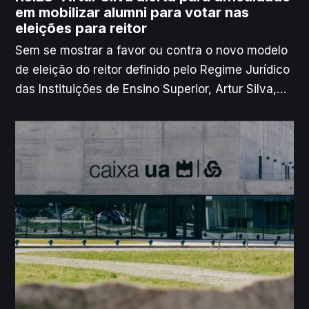
em mobilizar alumni para votar nas
eleições para reitor
Sem se mostrar a favor ou contra o novo modelo
de eleição do reitor definido pelo Regime Jurídico
das Instituições de Ensino Superior, Artur Silva,
novo reitor da Universidade de Aveiro (UA),
manifestou alguma preocupação face à
implementação do voto dos antigos alunos. O
responsável assinala que pode ser difícil
recensear centenas de milhares de pessoas e
que uma eleição pouco participada pode ser
“condicionada”.