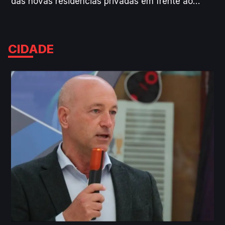
das novas residências privadas em frente ao
Hospital de Aveiro podem trazer benefícios para a
instituição. Consciente de que o valor dos quartos
não será tão acessível como o das residências
CIDADE
dos Serviços de Ação Social (SAS) da
Universidade, o responsável lembra que o edifício
"vai contribuir para haver mais oferta na cidade”
e que pode servir também investigadores
visitantes.