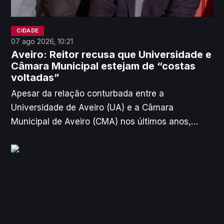
CIDADE
07 ago 2026, 10:21
Aveiro: Reitor recusa que Universidade e
Câmara Municipal estejam de “costas
voltadas”
Apesar da relação conturbada entre a
Universidade de Aveiro (UA) e a Câmara
Municipal de Aveiro (CMA) nos últimos anos,
Artur Silva, novo reitor da instituição, acredita
que as instituições “não podem estar de costas
viradas numa cidade em que […] a Universidade é
um quarto da cidade”. Entre os projetos de futuro
que estão a ser discutidos, o reitor refere que já
tem havido diálogo sobre a recuperação da pista
de atletismo da Universidade, mas falta ainda