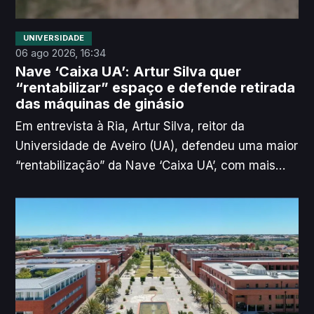
UNIVERSIDADE
06 ago 2026, 16:34
Nave ‘Caixa UA’: Artur Silva quer
“rentabilizar” espaço e defende retirada
das máquinas de ginásio
Em entrevista à Ria, Artur Silva, reitor da
Universidade de Aveiro (UA), defendeu uma maior
“rentabilização” da Nave ‘Caixa UA’, com mais
eventos “científicos, académicos, desportivos e
culturais”. Para o responsável, é necessário retirar
as máquinas de ginásio do equipamento para “dar
outra versatilidade à Nave”.