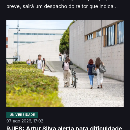
breve, sairá um despacho do reitor que indica
que, pelo menos, “20%” das unidades
curriculares de cada curso devem passar a ter
Inteligência Artificial incorporada a partir do
próximo ano letivo. Segundo explica o
responsável, o objetivo é que não haja “nenhum
estudante [que] passe pela UA que não saiba
utilizar bem e fazer bem algo usando esta
ferramenta”.
UNIVERSIDADE
07 ago 2026, 17:02
RJIES: Artur Silva alerta para dificuldade