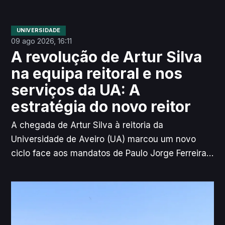
UNIVERSIDADE
09 ago 2026, 16:11
A revolução de Artur Silva
na equipa reitoral e nos
serviços da UA: A
estratégia do novo reitor
A chegada de Artur Silva à reitoria da
Universidade de Aveiro (UA) marcou um novo
ciclo face aos mandatos de Paulo Jorge Ferreira.
Na primeira grande entrevista de mandato
concedida à Ria, Artur Silva explica a linha de
raciocínio que conduziu às alterações na equipa
reitoral, nos cargos de diretor-delegado dos
Serviços de Ação Social (SAS) e de administrador