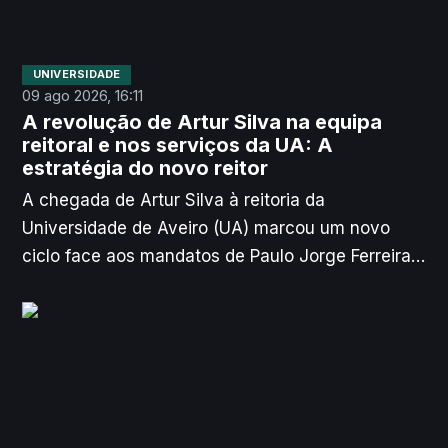
UNIVERSIDADE
09 ago 2026, 16:11
A revolução de Artur Silva na equipa
reitoral e nos serviços da UA: A
estratégia do novo reitor
A chegada de Artur Silva à reitoria da
Universidade de Aveiro (UA) marcou um novo
ciclo face aos mandatos de Paulo Jorge Ferreira.
Na primeira grande entrevista de mandato
concedida à Ria, Artur Silva explica a linha de
raciocínio que conduziu às alterações na equipa
reitoral, nos cargos de diretor-delegado dos
Serviços de Ação Social (SAS) e de administrador
da Universidade e nos serviços da UA.