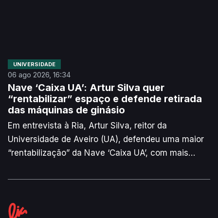
UNIVERSIDADE
06 ago 2026, 16:34
Nave ‘Caixa UA’: Artur Silva quer
“rentabilizar” espaço e defende retirada
das máquinas de ginásio
Em entrevista à Ria, Artur Silva, reitor da
Universidade de Aveiro (UA), defendeu uma maior
“rentabilização” da Nave ‘Caixa UA’, com mais
eventos “científicos, académicos, desportivos e
culturais”. Para o responsável, é necessário retirar
as máquinas de ginásio do equipamento para “dar
outra versatilidade à Nave”.