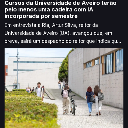
Cursos da Universidade de Aveiro terão
pelo menos uma cadeira com IA
incorporada por semestre
Em entrevista à Ria, Artur Silva, reitor da
Universidade de Aveiro (UA), avançou que, em
breve, sairá um despacho do reitor que indica que,
pelo menos, “20%” das unidades curriculares de
cada curso devem passar a ter Inteligência
Artificial incorporada a partir do próximo ano letivo.
Segundo explica o responsável, o objetivo é que
não haja “nenhum estudante [que] passe pela UA
que não saiba utilizar bem e fazer bem algo usando
esta ferramenta”.