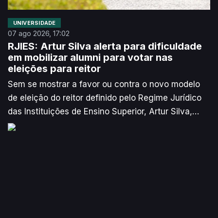
UNIVERSIDADE
07 ago 2026, 17:02
RJIES: Artur Silva alerta para dificuldade
em mobilizar alumni para votar nas
eleições para reitor
Sem se mostrar a favor ou contra o novo modelo
de eleição do reitor definido pelo Regime Jurídico
das Instituições de Ensino Superior, Artur Silva,
novo reitor da Universidade de Aveiro (UA),
manifestou alguma preocupação face à
implementação do voto dos antigos alunos. O
responsável assinala que pode ser difícil recensear
centenas de milhares de pessoas e que uma
eleição pouco participada pode ser “condicionada”.