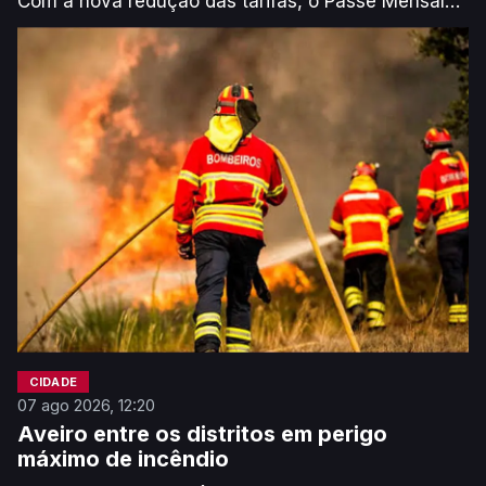
Com a nova redução das tarifas, o Passe Mensal
Ligeiro, que inclui condutor, passa de 114€ para
110€.
CIDADE
07 ago 2026, 12:20
Aveiro entre os distritos em perigo
máximo de incêndio