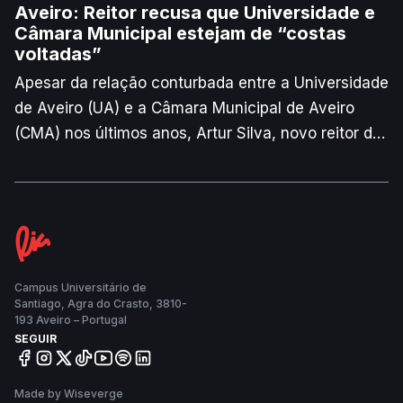
Aveiro: Reitor recusa que Universidade e
Câmara Municipal estejam de “costas
voltadas”
Apesar da relação conturbada entre a Universidade
de Aveiro (UA) e a Câmara Municipal de Aveiro
(CMA) nos últimos anos, Artur Silva, novo reitor da
instituição, acredita que as instituições “não
podem estar de costas viradas numa cidade em
que […] a Universidade é um quarto da cidade”.
Entre os projetos de futuro que estão a ser
discutidos, o reitor refere que já tem havido diálogo
sobre a recuperação da pista de atletismo da
Campus Universitário de
Santiago, Agra do Crasto, 3810-
Universidade, mas falta ainda encontrar
193 Aveiro – Portugal
financiamento.
SEGUIR
Made by Wiseverge