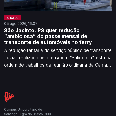
CIDADE
05 ago 2026, 16:07
São Jacinto: PS quer redução
“ambiciosa” do passe mensal de
transporte de automóveis no ferry
A redução tarifária do serviço público de transporte
fluvial, realizado pelo ferryboat “Salicórnia”, está na
ordem de trabalhos da reunião ordinária da Câmara
Municipal de Aveiro (CMA) desta quinta-feira, dia 6.
Os eleitos do PS reagiram, via comunicado de
imprensa, a pedir que o passe mensal para quem
se desloque de carro no ferry desça dos atuais
114,70 euros para 80 euros.
Campus Universitário de
Santiago, Agra do Crasto, 3810-