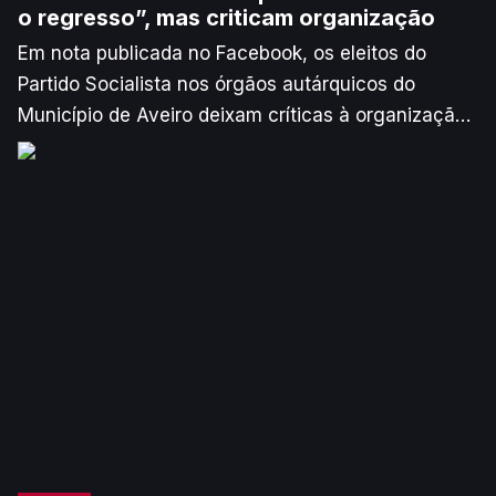
o regresso”, mas criticam organização
Em nota publicada no Facebook, os eleitos do
Partido Socialista nos órgãos autárquicos do
Município de Aveiro deixam críticas à organização
da Feira de Artesanato da Região de Aveiro
(FARAV). Embora lembrem que o regresso do
evento também era uma proposta do PS, os
responsáveis pedem um evento mais adaptado ao
período de verão.