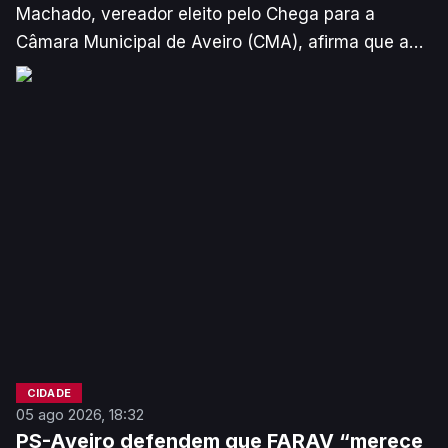
Machado, vereador eleito pelo Chega para a
Câmara Municipal de Aveiro (CMA), afirma que a
impugnação da adjudicação do projeto de
ampliação do Hospital é “uma vergonha”. O autarca
acusa o Governo e a Administração da Unidade
Local de Saúde da Região de Aveiro de
“incompetência total e/ou uma absoluta falta de
vontade”.
CIDADE
05 ago 2026, 18:32
PS-Aveiro defendem que FARAV “merece