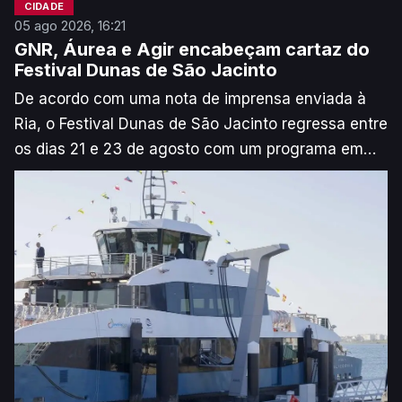
CIDADE
05 ago 2026, 16:21
GNR, Áurea e Agir encabeçam cartaz do
Festival Dunas de São Jacinto
De acordo com uma nota de imprensa enviada à
Ria, o Festival Dunas de São Jacinto regressa entre
os dias 21 e 23 de agosto com um programa em
que se que destacam os concertos de GNR, Agir e
Áurea, além do tradicional espetáculo aéreo Aveiro
Air Show. O evento, organizado pelo Município de
Aveiro, conta ainda com outras atividades
desportivas e culturais.