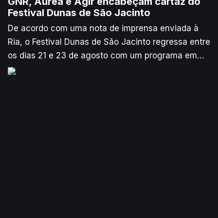
GNR, Áurea e Agir encabeçam cartaz do
Festival Dunas de São Jacinto
De acordo com uma nota de imprensa enviada à
Ria, o Festival Dunas de São Jacinto regressa entre
os dias 21 e 23 de agosto com um programa em
que se que destacam os concertos de GNR, Agir e
Áurea, além do tradicional espetáculo aéreo Aveiro
Air Show. O evento, organizado pelo Município de
Aveiro, conta ainda com outras atividades
desportivas e culturais.