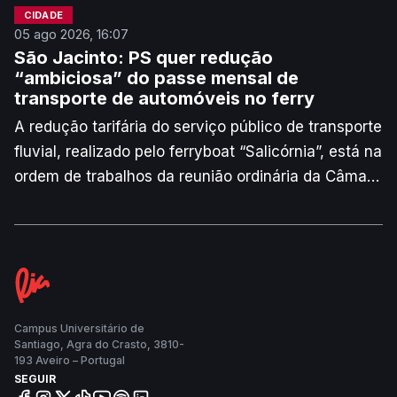
CIDADE
05 ago 2026, 16:07
São Jacinto: PS quer redução
“ambiciosa” do passe mensal de
transporte de automóveis no ferry
A redução tarifária do serviço público de transporte
fluvial, realizado pelo ferryboat “Salicórnia”, está na
ordem de trabalhos da reunião ordinária da Câmara
Municipal de Aveiro (CMA) desta quinta-feira, dia 6.
Os eleitos do PS reagiram, via comunicado de
imprensa, a pedir que o passe mensal para quem
se desloque de carro no ferry desça dos atuais
114,70 euros para 80 euros.
Campus Universitário de
Santiago, Agra do Crasto, 3810-
193 Aveiro – Portugal
SEGUIR