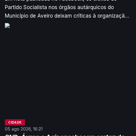
Partido Socialista nos órgãos autárquicos do
Município de Aveiro deixam críticas à organização
da Feira de Artesanato da Região de Aveiro
(FARAV). Embora lembrem que o regresso do
evento também era uma proposta do PS, os
responsáveis pedem um evento mais adaptado ao
período de verão.
CIDADE
05 ago 2026, 16:21