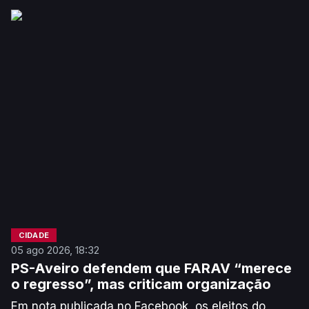
impugnação da adjudicação do projeto de
ampliação do Hospital é “uma vergonha”. O autarca
acusa o Governo e a Administração da Unidade
Local de Saúde da Região de Aveiro de
“incompetência total e/ou uma absoluta falta de
vontade”.
CIDADE
05 ago 2026, 18:32
PS-Aveiro defendem que FARAV “merece
o regresso”, mas criticam organização
Em nota publicada no Facebook, os eleitos do