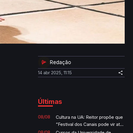
Redação
14 abr 2025, 11:15
Últimas
08/08
Cultura na UA: Reitor propõe que
“Festival dos Canais pode vir até
à Universidade”
08/08
Cursos da Universidade de