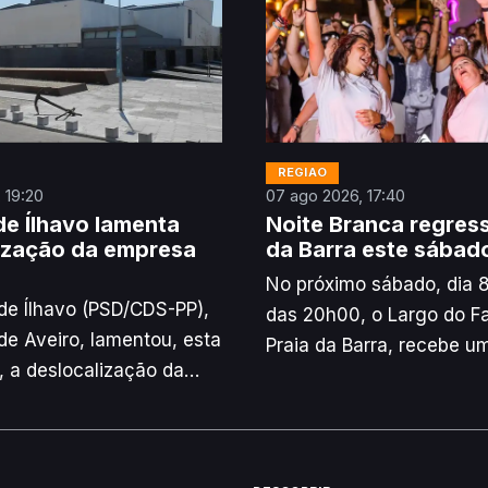
REGIÃO
 19:20
07 ago 2026, 17:40
e Ílhavo lamenta
Noite Branca regress
ização da empresa
da Barra este sábad
No próximo sábado, dia 8,
e Ílhavo (PSD/CDS-PP),
das 20h00, o Largo do Fa
 de Aveiro, lamentou, esta
Praia da Barra, recebe u
a, a deslocalização da
música e animação onde 
e cerâmica Margres,
requisito é: ir vestido de
do solidariedade para
balhadores daquela