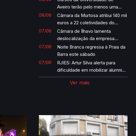
Aveiro terão pelo menos uma
cadeira com IA incorporada por
08/08
Câmara da Murtosa atribui 140 mil
semestre
euros a 22 coletividades do
concelho
07/08
Câmara de Ílhavo lamenta
deslocalização da empresa
Margres
07/08
Noite Branca regressa à Praia da
Barra este sábado
07/08
RJIES: Artur Silva alerta para
dificuldade em mobilizar alumni
para votar nas eleições para
Ver mais
reitor