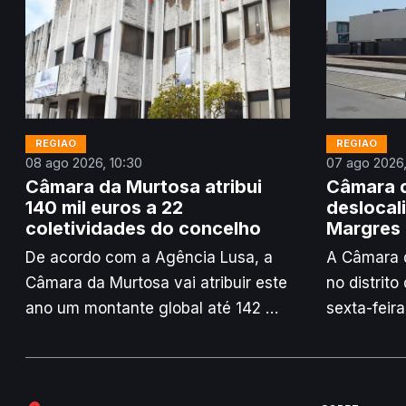
REGIÃO
REGIÃO
08 ago 2026, 10:30
07 ago 2026,
Câmara da Murtosa atribui
Câmara d
140 mil euros a 22
deslocal
coletividades do concelho
Margres
De acordo com a Agência Lusa, a
A Câmara d
Câmara da Murtosa vai atribuir este
no distrito
ano um montante global até 142 mil
sexta-feir
euros a 22 associações do
empresa d
concelho que se candidataram ao
manifestan
Programa de Apoio às Associações
com os tra