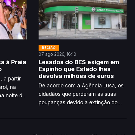
REGIÃO
07 ago 2026, 16:10
a à Praia
Lesados do BES exigem em
o
Espinho que Estado lhes
devolva milhões de euros
 a partir
De acordo com a Agência Lusa, os
rol, na
cidadãos que perderam as suas
ma noite de
poupanças devido à extinção do
o único
antigo banco BES reuniram-se, esta
 branco.
sexta-feira, em protesto em
Espinho, para exigirem do Estado a