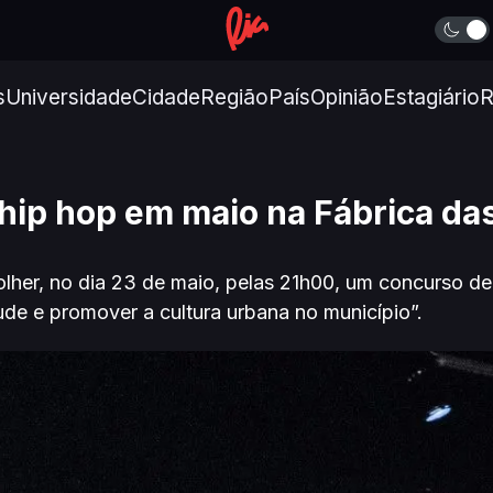
s
Universidade
Cidade
Região
País
Opinião
Estagiário
R
hip hop em maio na Fábrica das
lher, no dia 23 de maio, pelas 21h00, um concurso de
tude e promover a cultura urbana no município”.