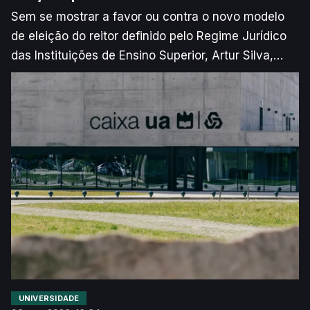
Sem se mostrar a favor ou contra o novo modelo
de eleição do reitor definido pelo Regime Jurídico
das Instituições de Ensino Superior, Artur Silva,
novo reitor da Universidade de Aveiro (UA),
manifestou alguma preocupação face à
implementação do voto dos antigos alunos. O
responsável assinala que pode ser difícil recensear
centenas de milhares de pessoas e que uma
eleição pouco participada pode ser “condicionada”.
UNIVERSIDADE