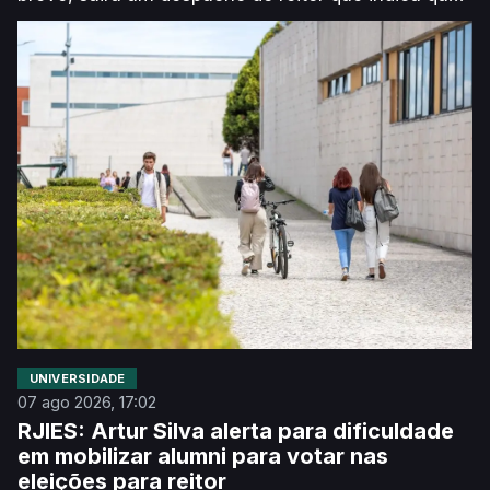
pelo menos, “20%” das unidades curriculares de
cada curso devem passar a ter Inteligência
Artificial incorporada a partir do próximo ano letivo.
Segundo explica o responsável, o objetivo é que
não haja “nenhum estudante [que] passe pela UA
que não saiba utilizar bem e fazer bem algo usando
esta ferramenta”.
UNIVERSIDADE
07 ago 2026, 17:02
RJIES: Artur Silva alerta para dificuldade
em mobilizar alumni para votar nas
eleições para reitor