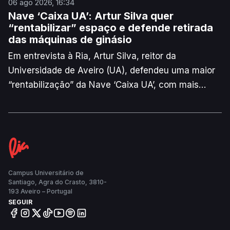
06 ago 2026, 16:34
Nave ‘Caixa UA’: Artur Silva quer
“rentabilizar” espaço e defende retirada
das máquinas de ginásio
Em entrevista à Ria, Artur Silva, reitor da
Universidade de Aveiro (UA), defendeu uma maior
“rentabilização” da Nave ‘Caixa UA’, com mais
eventos “científicos, académicos, desportivos e
culturais”. Para o responsável, é necessário retirar
as máquinas de ginásio do equipamento para “dar
outra versatilidade à Nave”.
Campus Universitário de
Santiago, Agra do Crasto, 3810-
193 Aveiro – Portugal
SEGUIR