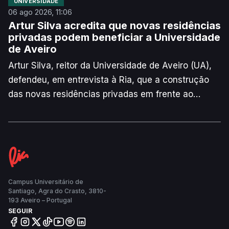
UNIVERSIDADE
06 ago 2026, 11:06
Artur Silva acredita que novas residências
privadas podem beneficiar a Universidade
de Aveiro
Artur Silva, reitor da Universidade de Aveiro (UA),
defendeu, em entrevista à Ria, que a construção
das novas residências privadas em frente ao
Hospital de Aveiro podem trazer benefícios para a
instituição. Consciente de que o valor dos quartos
não será tão acessível como o das residências dos
Serviços de Ação Social (SAS) da Universidade, o
responsável lembra que o edifício "vai contribuir
para haver mais oferta na cidade” e que pode
Campus Universitário de
Santiago, Agra do Crasto, 3810-
servir também investigadores visitantes.
193 Aveiro – Portugal
SEGUIR