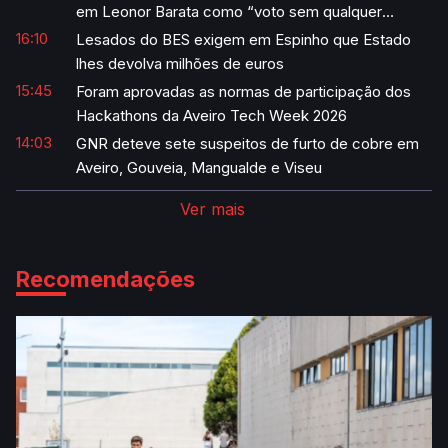
em Leonor Barata como “voto sem qualquer
sentido”
16:10
Lesados do BES exigem em Espinho que Estado
lhes devolva milhões de euros
15:45
Foram aprovadas as normas de participação dos
Hackathons da Aveiro Tech Week 2026
14:03
GNR deteve sete suspeitos de furto de cobre em
Aveiro, Gouveia, Mangualde e Viseu
Ver mais
Recomendações