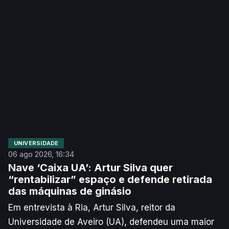
implementação do voto dos antigos alunos. O
responsável assinala que pode ser difícil recensear
centenas de milhares de pessoas e que uma
eleição pouco participada pode ser “condicionada”.
UNIVERSIDADE
06 ago 2026, 16:34
Nave ‘Caixa UA’: Artur Silva quer
“rentabilizar” espaço e defende retirada
das máquinas de ginásio
Em entrevista à Ria, Artur Silva, reitor da
Universidade de Aveiro (UA), defendeu uma maior