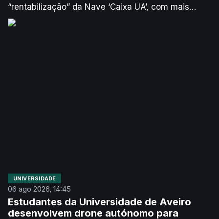
“rentabilização” da Nave ‘Caixa UA’, com mais
eventos “científicos, académicos, desportivos e
culturais”. Para o responsável, é necessário retirar
as máquinas de ginásio do equipamento para “dar
outra versatilidade à Nave”.
UNIVERSIDADE
06 ago 2026, 14:45
Estudantes da Universidade de Aveiro
desenvolvem drone autónomo para