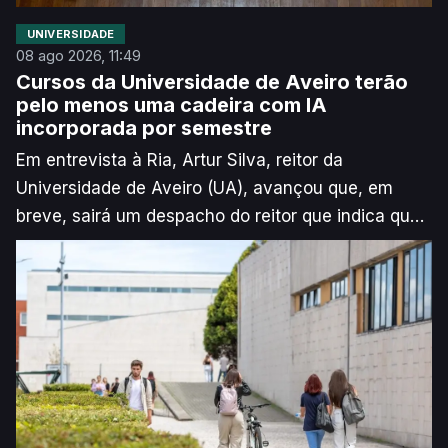
UNIVERSIDADE
08 ago 2026, 11:49
Cursos da Universidade de Aveiro terão
pelo menos uma cadeira com IA
incorporada por semestre
Em entrevista à Ria, Artur Silva, reitor da
Universidade de Aveiro (UA), avançou que, em
breve, sairá um despacho do reitor que indica que,
pelo menos, “20%” das unidades curriculares de
cada curso devem passar a ter Inteligência
Artificial incorporada a partir do próximo ano letivo.
Segundo explica o responsável, o objetivo é que
não haja “nenhum estudante [que] passe pela UA
que não saiba utilizar bem e fazer bem algo usando
esta ferramenta”.