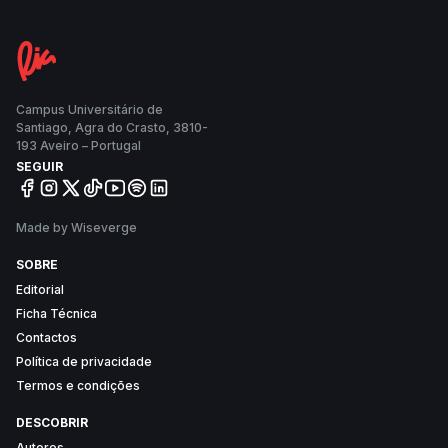
as máquinas de ginásio do equipamento para “dar
outra versatilidade à Nave”.
Campus Universitário de
Santiago, Agra do Crasto, 3810-
193 Aveiro – Portugal
SEGUIR
Made by Wiseverge
SOBRE
Editorial
Ficha Técnica
Contactos
Política de privacidade
Termos e condições
DESCOBRIR
Autores