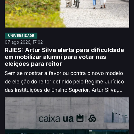
UNIVERSIDADE
07 ago 2026, 17:02
RJIES: Artur Silva alerta para dificuldade
em mobilizar alumni para votar nas
eleições para reitor
Sem se mostrar a favor ou contra o novo modelo
de eleição do reitor definido pelo Regime Jurídico
das Instituições de Ensino Superior, Artur Silva,
novo reitor da Universidade de Aveiro (UA),
manifestou alguma preocupação face à
implementação do voto dos antigos alunos. O
responsável assinala que pode ser difícil recensear
centenas de milhares de pessoas e que uma