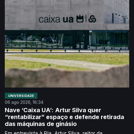
manifestou alguma preocupação face à
implementação do voto dos antigos alunos. O
responsável assinala que pode ser difícil recensear
centenas de milhares de pessoas e que uma
eleição pouco participada pode ser “condicionada”.
UNIVERSIDADE
06 ago 2026, 16:34
Nave ‘Caixa UA’: Artur Silva quer
“rentabilizar” espaço e defende retirada
das máquinas de ginásio
Em entrevista à Ria, Artur Silva, reitor da