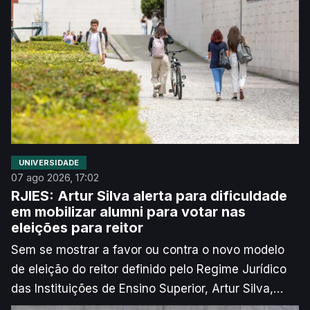
não haja “nenhum estudante [que] passe pela UA
que não saiba utilizar bem e fazer bem algo usando
esta ferramenta”.
UNIVERSIDADE
07 ago 2026, 17:02
RJIES: Artur Silva alerta para dificuldade
em mobilizar alumni para votar nas
eleições para reitor
Sem se mostrar a favor ou contra o novo modelo
de eleição do reitor definido pelo Regime Jurídico
das Instituições de Ensino Superior, Artur Silva,
novo reitor da Universidade de Aveiro (UA),