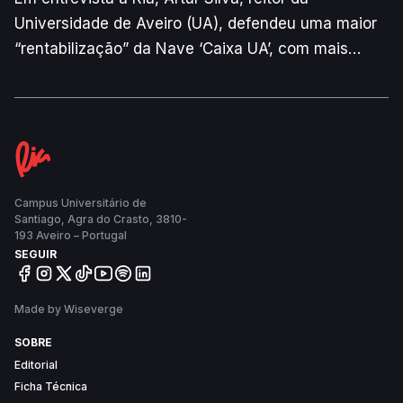
Universidade de Aveiro (UA), defendeu uma maior
“rentabilização” da Nave ‘Caixa UA’, com mais
eventos “científicos, académicos, desportivos e
culturais”. Para o responsável, é necessário retirar
as máquinas de ginásio do equipamento para “dar
outra versatilidade à Nave”.
Campus Universitário de
Santiago, Agra do Crasto, 3810-
193 Aveiro – Portugal
SEGUIR
Made by Wiseverge
SOBRE
Editorial
Ficha Técnica