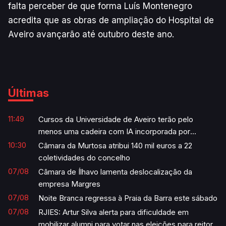
falta perceber de que forma Luís Montenegro
acredita que as obras de ampliação do Hospital de
Aveiro avançarão até outubro deste ano.
Últimas
11:49
Cursos da Universidade de Aveiro terão pelo
menos uma cadeira com IA incorporada por
semestre
10:30
Câmara da Murtosa atribui 140 mil euros a 22
coletividades do concelho
07/08
Câmara de Ílhavo lamenta deslocalização da
empresa Margres
07/08
Noite Branca regressa à Praia da Barra este sábado
07/08
RJIES: Artur Silva alerta para dificuldade em
mobilizar alumni para votar nas eleições para reitor