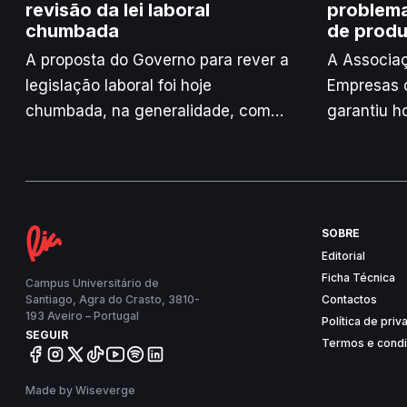
revisão da lei laboral
problema
chumbada
de produ
A proposta do Governo para rever a
A Associa
legislação laboral foi hoje
Empresas d
chumbada, na generalidade, com
garantiu h
os votos contra do Chega e da
constrang
esquerda parlamentar, após o
abastecime
partido de André Ventura não ter
efeitos d
alcançado um acordo com o PSD.
e nos trans
SOBRE
aumentos 
Editorial
devido à s
Ficha Técnica
Campus Universitário de
Santiago, Agra do Crasto, 3810-
Contactos
193 Aveiro – Portugal
Política de pri
SEGUIR
Termos e cond
Made by Wiseverge