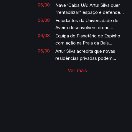
estejam de “costas voltadas”
06/08
Nave ‘Caixa UA’: Artur Silva quer
“rentabilizar” espaço e defende
retirada das máquinas de ginásio
06/08
Estudantes da Universidade de
Aveiro desenvolvem drone
autónomo para missões
06/08
Equipa do Planetário de Espinho
humanitárias
com ação na Praia da Baía
durante eclipse
06/08
Artur Silva acredita que novas
residências privadas podem
beneficiar a Universidade de
Ver mais
Aveiro