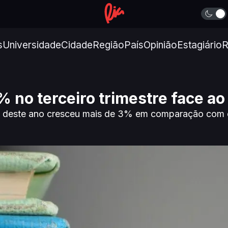
s
Universidade
Cidade
Região
País
Opinião
Estagiário
R
% no terceiro trimestre face 
stre deste ano cresceu mais de 3% em comparação com