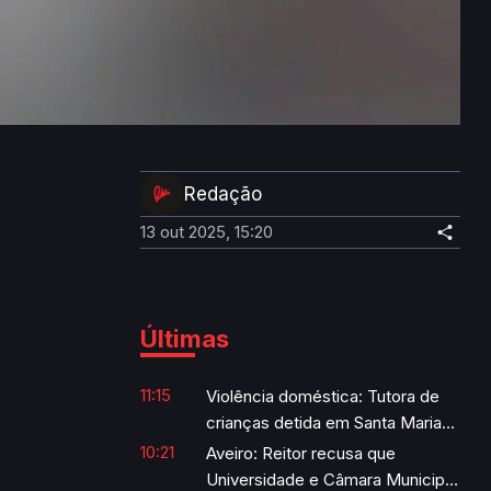
Redação
13 out 2025, 15:20
Últimas
11:15
Violência doméstica: Tutora de
crianças detida em Santa Maria
da Feira
10:21
Aveiro: Reitor recusa que
Universidade e Câmara Municipal