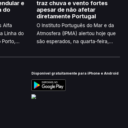
endular e
traz chuva e vento fortes
a do
apesar de não afetar
diretamente Portugal
 Alfa
O Instituto Português do Mar e da
na Linha do
Atmosfera (IPMA) alertou hoje que
 Porto,
são esperados, na quarta-feira,
sa,
chuva e vento por vezes fortes
devido à depressão Nils, que não
da Beira
irá afetar diretamente Portugal
s, Douro,
continental.
Disponível gratuitamente para iPhone e Android
bra.