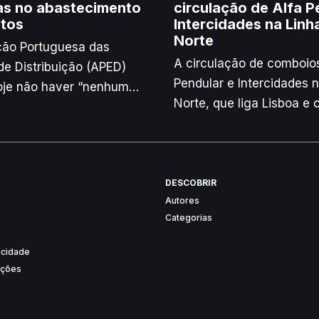
s no abastecimento
circulação de Alfa P
tos
Intercidades na Linh
Norte
ção Portuguesa das
A circulação de comboios
e Distribuição (APED)
Pendular e Intercidades 
oje não haver “nenhum
Norte, que liga Lisboa e o
imento” no
encontra-se hoje suspen
nto de bens, apesar dos
registando-se também
o mau tempo na produção
perturbações nas linhas 
portes, e rejeitou
Baixa, Beira Alta, Cascai
DESCOBRIR
imediatos de preços
Autores
Oeste e Urbanos de Coim
ituação.
Categorias
vacidade
ições