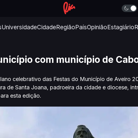
s
Universidade
Cidade
Região
País
Opinião
Estagiário
R
nicípio com município de Cab
ano celebrativo das Festas do Município de Aveiro 202
ura de Santa Joana, padroeira da cidade e diocese, in
ara esta edição.