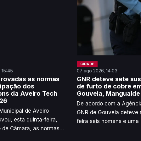
CIDADE
 15:45
07 ago 2026, 14:03
provadas as normas
GNR deteve sete sus
cipação dos
de furto de cobre em
ns da Aveiro Tech
Gouveia, Mangualde 
26
De acordo com a Agência
unicipal de Aveiro
GNR de Gouveia deteve 
vou, esta quinta-feira,
feira seis homens e uma 
o de Câmara, as normas
furto qualificado e recet
pação para a Aveiro Tech
cobre, nos concelhos de