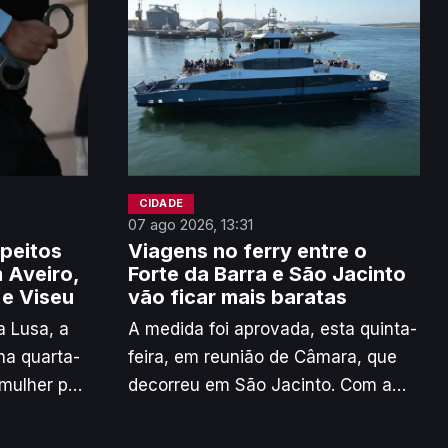
CIDADE
07 ago 2026, 13:31
peitos
Viagens no ferry entre o
 Aveiro,
Forte da Barra e São Jacinto
e Viseu
vão ficar mais baratas
 Lusa, a
A medida foi aprovada, esta quinta-
na quarta-
feira, em reunião de Câmara, que
mulher por
decorreu em São Jacinto. Com a
ação de
nova redução das tarifas, o Passe
 Gouveia,
Mensal Ligeiro, que inclui condutor,