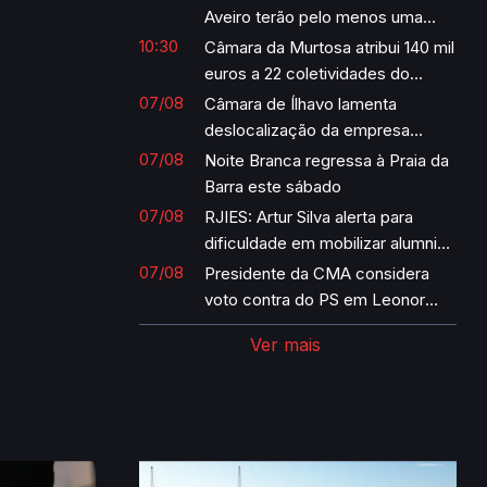
Aveiro terão pelo menos uma
cadeira com IA incorporada por
10:30
Câmara da Murtosa atribui 140 mil
semestre
euros a 22 coletividades do
concelho
07/08
Câmara de Ílhavo lamenta
deslocalização da empresa
Margres
07/08
Noite Branca regressa à Praia da
Barra este sábado
07/08
RJIES: Artur Silva alerta para
dificuldade em mobilizar alumni
para votar nas eleições para
07/08
Presidente da CMA considera
reitor
voto contra do PS em Leonor
Barata como “voto sem qualquer
Ver mais
sentido”