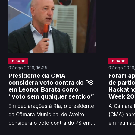
CIDADE
CIDADE
07 ago 2026, 16:35
07 ago 2026,
Presidente da CMA
Foram a
considera voto contra do PS
de parti
em Leonor Barata como
Hackatho
“voto sem qualquer sentido”
Week 20
Em declarações à Ria, o presidente
A Câmara M
da Câmara Municipal de Aveiro
(CMA) apro
considera o voto contra do PS em
em reuniã
Leonor Barata para a gestão
de partici