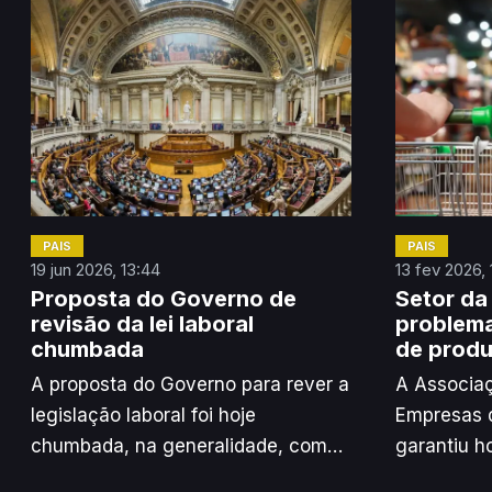
PAÍS
PAÍS
19 jun 2026, 13:44
13 fev 2026,
Proposta do Governo de
Setor da
revisão da lei laboral
problema
chumbada
de produ
A proposta do Governo para rever a
A Associa
legislação laboral foi hoje
Empresas d
chumbada, na generalidade, com
garantiu h
os votos contra do Chega e da
constrang