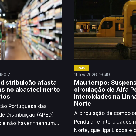
PAÍS
 15:07
11 fev 2026, 16:49
 distribuição afasta
Mau tempo: Suspen
s no abastecimento
circulação de Alfa P
tos
Intercidades na Linh
Norte
ção Portuguesa das
A circulação de comboios
e Distribuição (APED)
Pendular e Intercidades 
oje não haver “nenhum
Norte, que liga Lisboa e o
imento” no