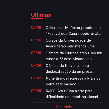
Últimas
08/08
Cultura na UA: Reitor propõe que
“Festival dos Canais pode vir até
à Universidade”
08/08
Cursos da Universidade de
Aveiro terão pelo menos uma
cadeira com IA incorporada por
08/08
Câmara da Murtosa atribui 140 mil
semestre
euros a 22 coletividades do
concelho
07/08
Câmara de Ílhavo lamenta
deslocalização da empresa
Margres
07/08
Noite Branca regressa à Praia da
Barra este sábado
07/08
RJIES: Artur Silva alerta para
dificuldade em mobilizar alumni
para votar nas eleições para
Ver mais
reitor