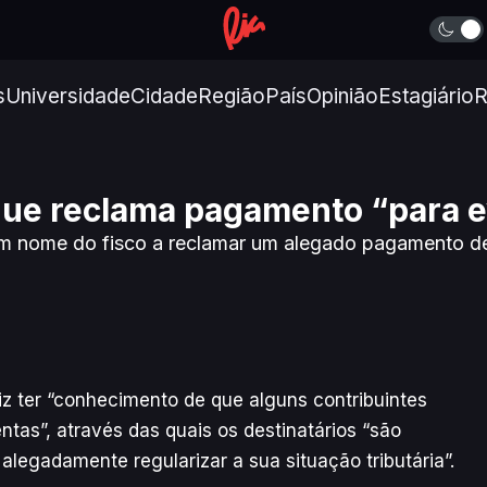
s
Universidade
Cidade
Região
País
Opinião
Estagiário
R
 que reclama pagamento “para e
 nome do fisco a reclamar um alegado pagamento de i
iz ter “conhecimento de que alguns contribuintes
tas”, através das quais os destinatários “são
 alegadamente regularizar a sua situação tributária”.