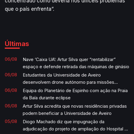
concentrado como deveria nos difíceis problemas
que o país enfrenta”.
Últimas
06/08
Nave ‘Caixa UA’: Artur Silva quer “rentabilizar”
espaço e defende retirada das máquinas de ginásio
06/08
Estudantes da Universidade de Aveiro
desenvolvem drone autónomo para missões
humanitárias
06/08
Equipa do Planetário de Espinho com ação na Praia
da Baía durante eclipse
06/08
Artur Silva acredita que novas residências privadas
podem beneficiar a Universidade de Aveiro
05/08
Diogo Machado diz que impugnação da
adjudicação do projeto de ampliação do Hospital é