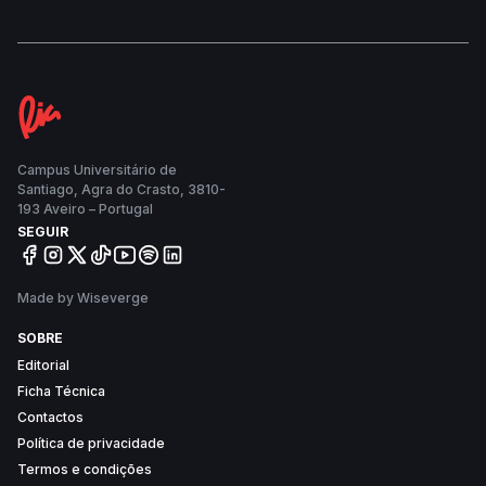
eventos “científicos, académicos, desportivos e
culturais”. Para o responsável, é necessário retirar
as máquinas de ginásio do equipamento para “dar
outra versatilidade à Nave”.
Campus Universitário de
Santiago, Agra do Crasto, 3810-
193 Aveiro – Portugal
SEGUIR
Made by Wiseverge
SOBRE
Editorial
Ficha Técnica
Contactos
Política de privacidade
Termos e condições