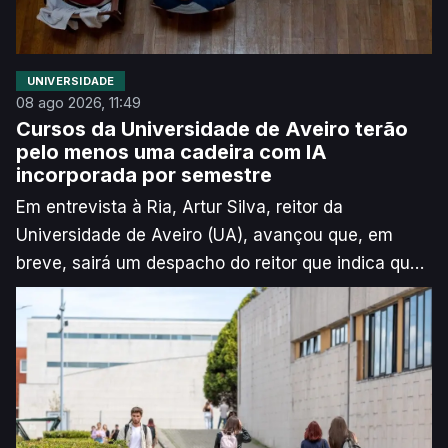
UNIVERSIDADE
08 ago 2026, 11:49
Cursos da Universidade de Aveiro terão
pelo menos uma cadeira com IA
incorporada por semestre
Em entrevista à Ria, Artur Silva, reitor da
Universidade de Aveiro (UA), avançou que, em
breve, sairá um despacho do reitor que indica que,
pelo menos, “20%” das unidades curriculares de
cada curso devem passar a ter Inteligência
Artificial incorporada a partir do próximo ano letivo.
Segundo explica o responsável, o objetivo é que
não haja “nenhum estudante [que] passe pela UA
que não saiba utilizar bem e fazer bem algo usando