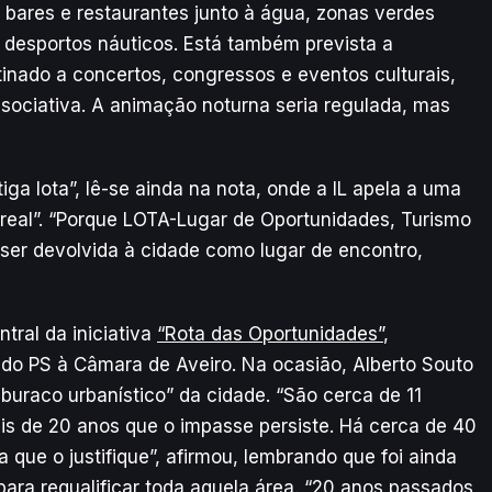
, bares e restaurantes junto à água, zonas verdes
a desportos náuticos. Está também prevista a
inado a concertos, congressos e eventos culturais,
sociativa. A animação noturna seria regulada, mas
ga lota”, lê-se ainda na nota, onde a IL apela a uma
 real”. “Porque LOTA-Lugar de Oportunidades, Turismo
ser devolvida à cidade como lugar de encontro,
tral da iniciativa
“Rota das Oportunidades”
,
 do PS à Câmara de Aveiro. Na ocasião, Alberto Souto
buraco urbanístico” da cidade. “São cerca de 11
is de 20 anos que o impasse persiste. Há cerca de 40
a que o justifique”, afirmou, lembrando que foi ainda
para requalificar toda aquela área. “20 anos passados