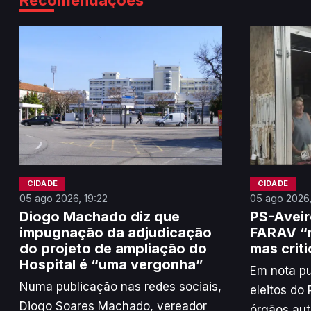
Recomendações
CIDADE
CIDADE
05 ago 2026, 19:22
05 ago 2026,
Diogo Machado diz que
PS-Avei
impugnação da adjudicação
FARAV “m
do projeto de ampliação do
mas crit
Hospital é “uma vergonha”
Em nota pu
Numa publicação nas redes sociais,
eleitos do 
Diogo Soares Machado, vereador
órgãos aut