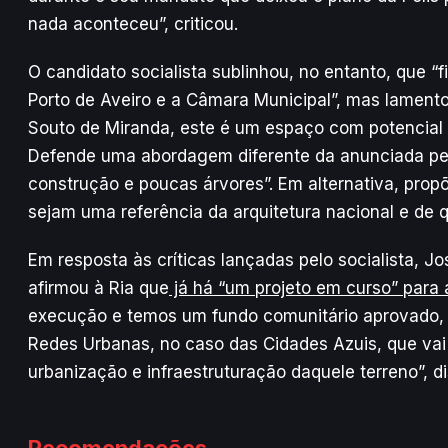
nada aconteceu”, criticou.
O candidato socialista sublinhou, no entanto, que “
Porto de Aveiro e a Câmara Municipal”, mas lamento
Souto de Miranda, este é um espaço com potencial p
Defende uma abordagem diferente da anunciada pel
construção e poucas árvores”. Em alternativa, prop
sejam uma referência da arquitetura nacional e de 
Em resposta às críticas lançadas pelo socialista, J
afirmou à Ria que
já há “um projeto em curso” para a
execução e temos um fundo comunitário aprovado, do
Redes Urbanas, no caso das Cidades Azuis, que vai
urbanização e infraestruturação daquele terreno”, di