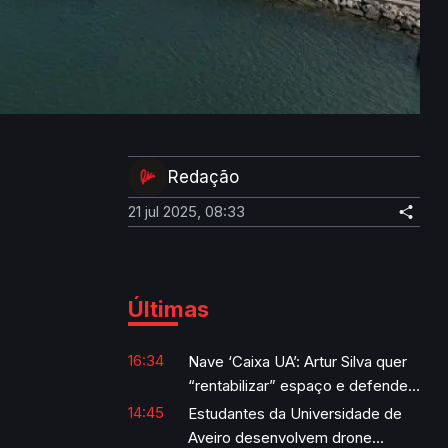
Redação
21 jul 2025, 08:33
Últimas
16:34
Nave ‘Caixa UA’: Artur Silva quer
“rentabilizar” espaço e defende
retirada das máquinas de ginásio
14:45
Estudantes da Universidade de
Aveiro desenvolvem drone