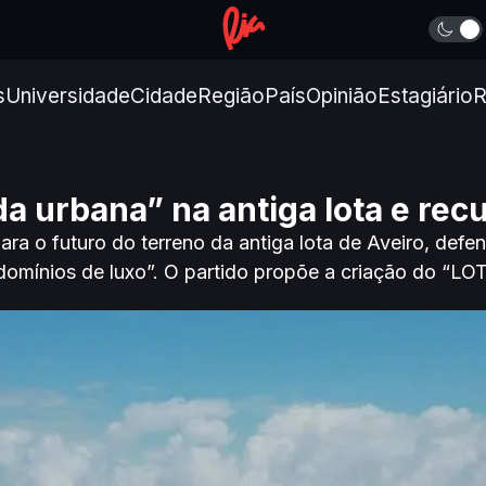
s
Universidade
Cidade
Região
País
Opinião
Estagiário
R
a urbana” na antiga lota e recu
para o futuro do terreno da antiga lota de Aveiro, de
ndomínios de luxo”. O partido propõe a criação do “LO