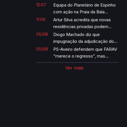
autónomo para missões
12:07
Equipa do Planetário de Espinho
humanitárias
com ação na Praia da Baía
durante eclipse
11:06
Artur Silva acredita que novas
residências privadas podem
beneficiar a Universidade de
05/08
Diogo Machado diz que
Aveiro
impugnação da adjudicação do
projeto de ampliação do Hospital
05/08
PS-Aveiro defendem que FARAV
é “uma vergonha”
“merece o regresso”, mas
criticam organização
Ver mais