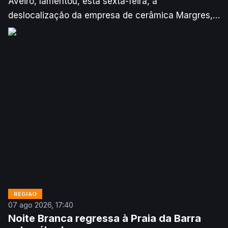
Aveiro, lamentou, esta sexta-feira, a
deslocalização da empresa de cerâmica Margres,
manifestando solidariedade para com os
trabalhadores daquela unidade fabril, segundo a
Agência Lusa.
REGIÃO
07 ago 2026, 17:40
Noite Branca regressa à Praia da Barra