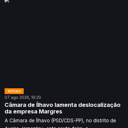
Associações e Coletividades (PAC), informou, esta
sexta-feira, aquela autarquia do distrito de Aveiro.
REGIÃO
07 ago 2026, 19:20
Câmara de Ílhavo lamenta deslocalização
da empresa Margres
A Câmara de Ílhavo (PSD/CDS-PP), no distrito de